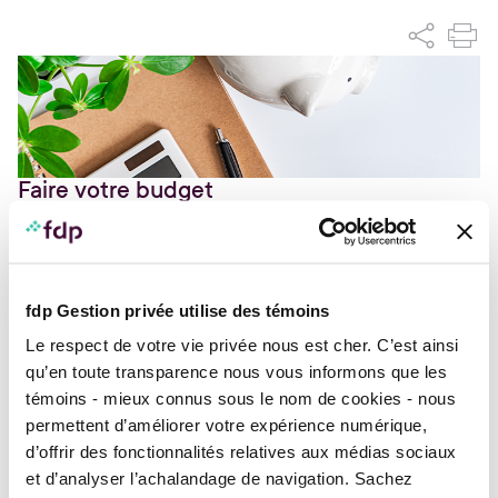
Faire votre budget
L’être humain étant, de nature, dépensier, il doit
avoir recours à des outils pour l’aider à
accumuler des actifs. Le budget est un de ces
fdp Gestion privée utilise des témoins
outils. Bien utilisé, il peut devenir votre meilleur
allié dans la concrétisation de vos projets.
Le respect de votre vie privée nous est cher. C’est ainsi
qu’en toute transparence nous vous informons que les
Pour quoi faire?
témoins - mieux connus sous le nom de cookies - nous
Le budget vous permet d’encadrer les dépenses dans
l’année à venir, de surveiller vos finances et de voir
permettent d’améliorer votre expérience numérique,
réellement où va votre argent. Il vous donne les
d’offrir des fonctionnalités relatives aux médias sociaux
moyens :
et d’analyser l’achalandage de navigation. Sachez