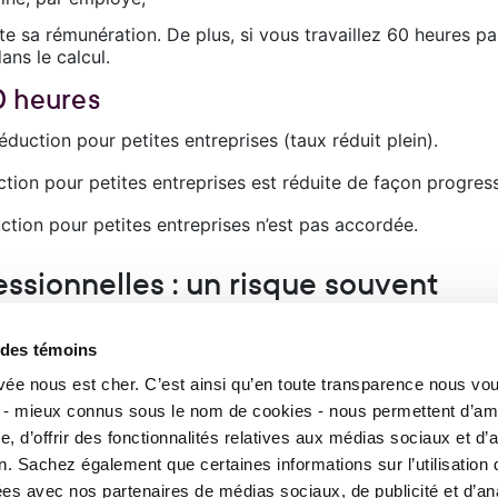
e sa rémunération. De plus, si vous travaillez 60 heures pa
ns le calcul.
0 heures
ction pour petites entreprises (taux réduit plein).
tion pour petites entreprises est réduite de façon progress
tion pour petites entreprises n’est pas accordée.
essionnelles : un risque souvent
e des témoins
en une société en nom collectif (SENC) pour partager vos r
ivée nous est cher. C’est ainsi qu’en toute transparence nous vo
nification.
 - mieux connus sous le nom de cookies - nous permettent d’amé
 possible entre sociétés associées
, d’offrir des fonctionnalités relatives aux médias sociaux et d’
n. Sachez également que certaines informations sur l’utilisation 
re d’application de la déduction pour les petites entrepris
gées avec nos partenaires de médias sociaux, de publicité et d’an