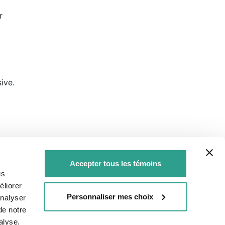
r
ive.
Accepter tous les témoins
evenus et
us
liorer
Personnaliser mes choix
analyser
de notre
es (DPE)
alyse.