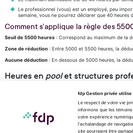
Le professionnel (vous) est un employé, peu import
semaine, vous ne pourrez déclarer que 40 heures da
Comment s’applique la règle des 550
Seuil de 5500 heures
: Correspond au maximum de la dédu
Zone de réduction
: Entre 5000 et 5500 heures, la déduc
Aucune déduction
: En dessous de 5000 heures, la déduc
Heures en
pool
et structures prof
sous‑estimé
fdp Gestion privée utilis
Vous faites partie d’un groupe de professionnels réunis 
Le respect de votre vie pr
vos dépenses? Il peut être avantageux de revoir votre pla
informons que les témoins
La multiplication de la DPE n’est plus
votre expérience numérique
l’achalandage de navigatio
Les mesures mises en place en 2017 ont changé la structu
Pour en savoir plus sur le sujet,
site pourraient être parta
consultez notre rubrique: