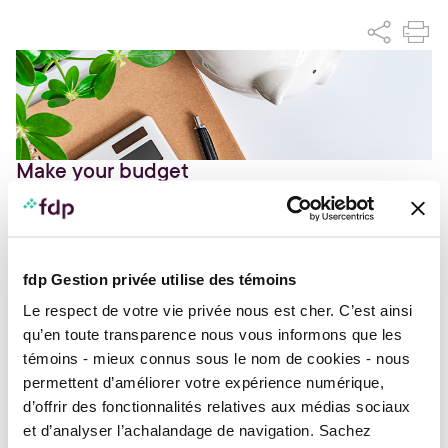
Make your budget
Since people are, by nature, spenders, they
need tools to help them accumulate assets. A
budget is one of these tools. Used properly, it
fdp Gestion privée utilise des témoins
can be your best ally for realizing your projects.
Le respect de votre vie privée nous est cher. C’est ainsi
Why make a budget?
qu’en toute transparence nous vous informons que les
A budget enables you to structure your spending in
témoins - mieux connus sous le nom de cookies - nous
the coming year, track your finances, and really see
where your money goes. It allows you to:
permettent d’améliorer votre expérience numérique,
d’offrir des fonctionnalités relatives aux médias sociaux
Compare your income and your expenditures
et d’analyser l’achalandage de navigation. Sachez