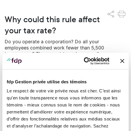
Why could this rule affect
your tax rate?
Do you operate a corporation? Do all your
employees combined work fewer than 5,500
hours a year? The current tax rules regarding
deductions for small businesses can have a
direct impact on your tax rate.
Small business deduction
fdp Gestion privée utilise des témoins
(SBD): Rules and tax
Le respect de votre vie privée nous est cher. C’est ainsi
implications
qu’en toute transparence nous vous informons que les
témoins - mieux connus sous le nom de cookies - nous
To be eligible for the Québec small business
permettent d’améliorer votre expérience numérique,
deduction (SBD), you will now have to make
d’offrir des fonctionnalités relatives aux médias sociaux
sure that your employees work at least 5,500
et d’analyser l’achalandage de navigation. Sachez
hours. Otherwise, you cannot benefit from