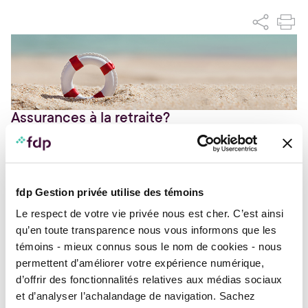
Assurances à la retraite?
Vous voici en transition sur le point de prendre
votre retraite, si cela n’est pas déjà fait. Vos
besoins d’assurances ne sont plus les mêmes
fdp Gestion privée utilise des témoins
qu’au début de votre carrière ou en pratique.
Le respect de votre vie privée nous est cher. C’est ainsi
Identifier vos besoins
qu’en toute transparence nous vous informons que les
Vous devez songer à protéger vos actifs et bien sûr
témoins - mieux connus sous le nom de cookies - nous
prévoir une couverture pour le cas où vous auriez
besoins de soins de longue durée, de médicaments,
permettent d’améliorer votre expérience numérique,
etc.
d’offrir des fonctionnalités relatives aux médias sociaux
et d’analyser l’achalandage de navigation. Sachez