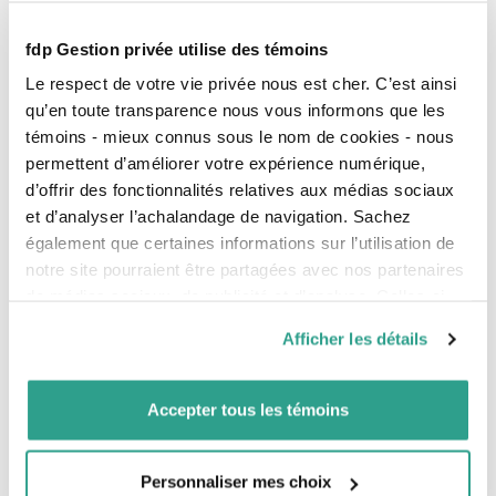
Notre société affiliée vous offre une expertise
fdp Gestion privée utilise des témoins
complémentaire à nos services, dans le domaine de
l’assurance.
Profitez de son expérience et de sa
Le respect de votre vie privée nous est cher. C’est ainsi
connaissance des besoins des professionnels.
qu’en toute transparence nous vous informons que les
témoins - mieux connus sous le nom de cookies - nous
Sogemec Assurances
permettent d’améliorer votre expérience numérique,
d’offrir des fonctionnalités relatives aux médias sociaux
et d’analyser l’achalandage de navigation. Sachez
À propos
également que certaines informations sur l’utilisation de
notre site pourraient être partagées avec nos partenaires
de médias sociaux, de publicité et d’analyse. Celles-ci
Signataire des principes PRI
pourraient être combinées avec d’autres informations que
Afficher les détails
Direction
vous leur auriez fournies ou qu’ils auraient collectées lors
de votre utilisation de leurs services.
Conseil d’administration
Accepter tous les témoins
Notre gouvernance
Nos actionnaires et partenaires
Personnaliser mes choix