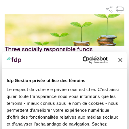
Three socially responsible funds
In partnership with Mackenzie Investment, fdp Private
Wealth Management offers you
three socially
responsible funds
that are part of its diversified
range of mutual funds. You can can therefore take
tangible action to help solve environmental and social
fdp Gestion privée utilise des témoins
problems through your investments, while benefiting
Le respect de votre vie privée nous est cher. C’est ainsi
from long-term capital growth.
qu’en toute transparence nous vous informons que les
Our funds
témoins - mieux connus sous le nom de cookies - nous
permettent d’améliorer votre expérience numérique,
Each fund seeks to foster sustainable changes in its
d’offrir des fonctionnalités relatives aux médias sociaux
sector through the implementation of positive
solutions.
et d’analyser l’achalandage de navigation. Sachez