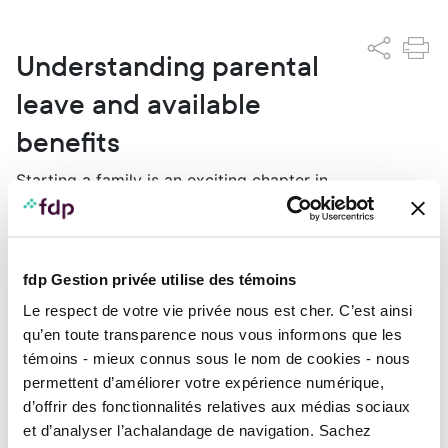
Understanding parental
leave and available
benefits
Starting a family is an exciting chapter in
your life! It’s a major step that will bring
about big changes in your personal and
professional life and one that requires careful
planning, especially when it comes to
fdp Gestion privée utilise des témoins
finances.
Le respect de votre vie privée nous est cher. C’est ainsi
Getting organized before
qu’en toute transparence nous vous informons que les
parental leave
témoins - mieux connus sous le nom de cookies - nous
permettent d’améliorer votre expérience numérique,
As future parents, you will have to make a
d’offrir des fonctionnalités relatives aux médias sociaux
number of decisions, plan the parental leaves
et d’analyser l’achalandage de navigation. Sachez
to which you are entitled, assess your income