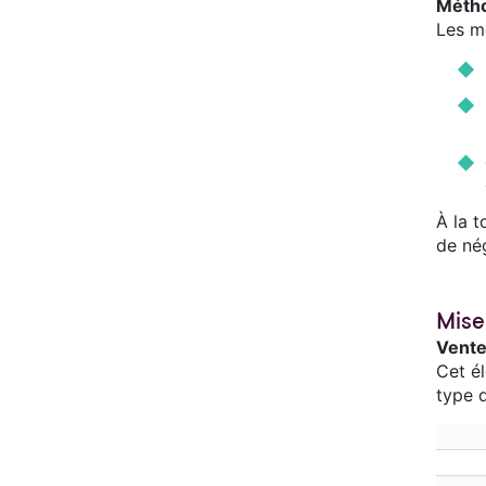
Métho
Les mé
À la t
de nég
Mise
Vente 
Cet él
type d