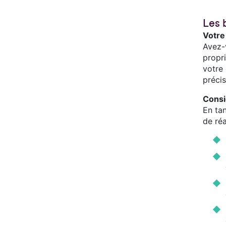
Les 
Votre
Avez-
propri
votre
préci
Consi
En ta
de réa