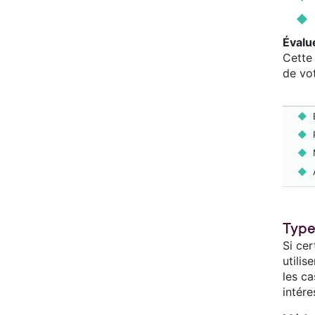
Évalu
Cette 
de vot
Type
Si cer
utilis
les ca
intére