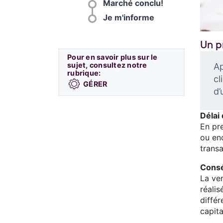
Marché conclu!
Je m'informe
Un p
Pour en savoir plus sur le
sujet, consultez notre
Ap
rubrique:
cl
GÉRER
d’
Délai
En pr
ou en
transa
Consé
La ven
réalis
diffé
capita