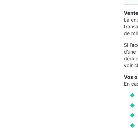
Vente
Là enc
transa
de mê
Si l’a
d’une
déduc
voir cl
Vos o
En cas