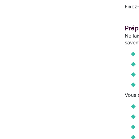
Fixez-
Prép
Ne la
saven
Vous d