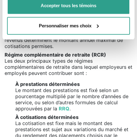
fonction de l’inflation.
Accepter tous les témoins
REER collectif
Régime dans lequel investir pour en retirer un revenu
de retraite. Les montants investis sont déductibles
Personnaliser mes choix
d’impôt, mais imposables lors du retrait. Les
rendements ne sont pas imposés. Les agences de
revenus déterminent le montant annuel maximal de
cotisations permises.
Régime complémentaire de retraite (RCR)
Les deux principaux types de régimes
complémentaires de retraite dans lequel employeurs et
employés peuvent contribuer sont :
À prestations déterminées
Le montant des prestations est fixé selon un
pourcentage multiplié par le nombre d’années de
service, ou selon d’autres formules de calcul
approuvées par la
RRQ
.
À cotisations déterminées
La cotisation est fixe mais le montant des
prestations est sujet aux variations du marché et
du rendement des placements choisis par le