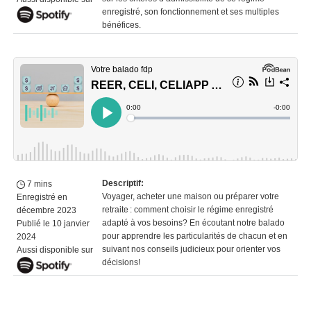
enregistré
, son
fonctionnement
et ses
multiples
bénéfices
.
Descriptif
:
7 mins
Voyager, acheter une maison
ou
préparer votre
Enregistré en
retraite
: comment choisir le
régime enregistré
décembre 2023
adapté à
vos besoins?
En
écoutant notre
balado
Publié le 10 janvier
pour
appre
ndre
l
es particularités de chacun et
en
2024
suivant nos
conseils
judicieux pour
orienter vos
Aussi disponible sur
décisions
!