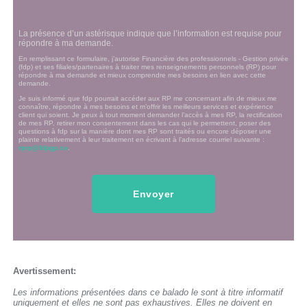
La présence d’un astérisque indique que l’information est requise pour
répondre à ma demande.
En remplissant ce formulaire, j’autorise Financière des professionnels - Gestion privée
(fdp) et ses filiales/partenaires à traiter mes renseignements personnels (RP) pour
répondre à ma demande et mieux comprendre mes besoins en lien avec cette
demande.
Je suis informé que fdp pourrait accéder aux RP me concernant afin de mieux me
connaître, répondre à mes besoins et m’offrir les meilleurs services et expérience
client qui soient. Je peux à tout moment demander l’accès à mes RP, la rectification
de mes RP, retirer mon consentement dans les cas qui le permettent, poser des
questions à fdp sur la manière dont mes RP sont traités ou encore déposer une
plainte relativement à leur traitement en écrivant à l’adresse courriel suivante :
rprp@fdpgp.ca
.
Avertissement:
Les informations présentées dans ce balado le sont à titre informatif
uniquement et elles ne sont pas exhaustives. Elles ne doivent en