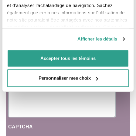
et d’analyser l’achalandage de navigation. Sachez
Votre profession
*
également que certaines informations sur l’utilisation de
notre site pourraient être partagées avec nos partenaires
de médias sociaux, de publicité et d’analyse. Celles-ci
Votre région
*
pourraient être combinées avec d’autres informations que
Afficher les détails
vous leur auriez fournies ou qu’ils auraient collectées lors
de votre utilisation de leurs services.
Message
*
Accepter tous les témoins
Personnaliser mes choix
CAPTCHA