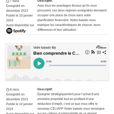
Descriptif
:
7 mins
Avec tous les
avantages fiscaux
qu’ils vous
Enregistré en
procurent
, ces deux régimes enregistrés
devraient
décembre 2023
occuper une place de choix dans votre
Publié le 10 janvier
planification financière
.
Notre
balado
vous
2024
expliqu
e
les caractéristiques
de chacun
, leurs
Aussi disponible sur
différences et leur utilisatio
n
.
Descriptif
:
8 mins
Épargner stratégiquement pour
l’
achat d
’une
Enregistré en
première propriété tout en profitant d’une
décembre 2023
déduction d’impôt, c’est ce que vous offre le
Publié le 10 janvier
nouveau
CELIAPP
.
Notre
balado
vous renseigne
2024
sur
l
es
critères
d’admissibilité
de ce régime
Aussi disponible sur