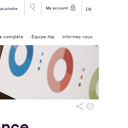
My account
us joindre
EN
re complète
Équipe fdp
Informez-vous
ance