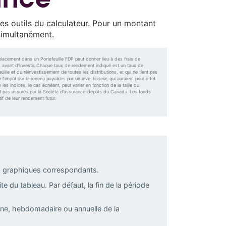
es outils du calculateur. Pour un montant
simultanément.
lacement dans un Portefeuille FDP peut donner lieu à des frais de
tus avant d’investir. Chaque taux de rendement indiqué est un taux de
ille et du réinvestissement de toutes les distributions, et qui ne tient pas
’impôt sur le revenu payables par un investisseur, qui auraient pour effet
 les indices, le cas échéant, peut varier en fonction de la taille du
sont pas assurés par la Société d’assurance-dépôts du Canada. Les fonds
f de leur rendement futur.
es graphiques correspondants.
te du tableau. Par défaut, la fin de la période
nne, hebdomadaire ou annuelle de la