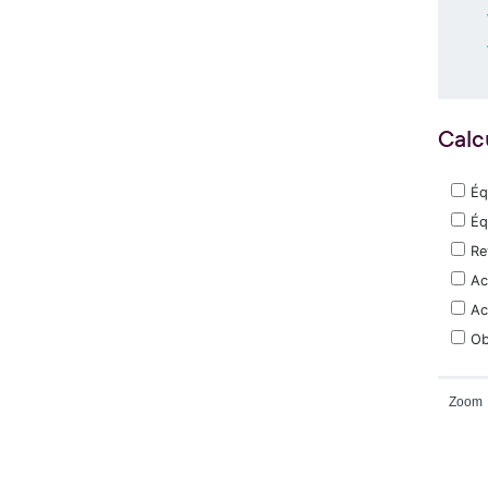
Calc
Éq
Éq
Re
Ac
Ac
Ob
Zoom