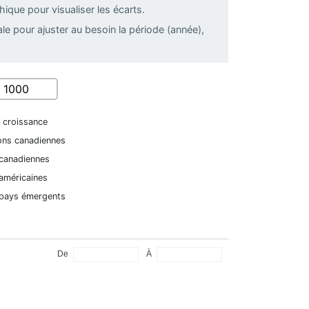
ique pour visualiser les écarts.
tale pour ajuster au besoin la période (année),
é croissance
ons canadiennes
 canadiennes
américaines
 pays émergents
À
De