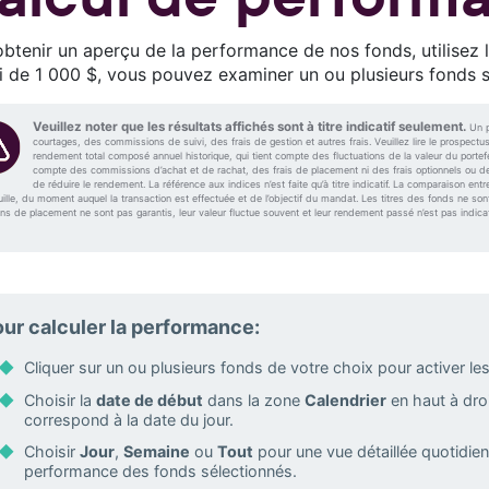
btenir un aperçu de la performance de nos fonds, utilisez l
ti de 1 000 $, vous pouvez examiner un ou plusieurs fonds 
Veuillez noter que les résultats affichés sont à titre indicatif seulement.
Un p
courtages, des commissions de suivi, des frais de gestion et autres frais. Veuillez lire le prospec
rendement total composé annuel historique, qui tient compte des fluctuations de la valeur du portefeu
compte des commissions d’achat et de rachat, des frais de placement ni des frais optionnels ou de l
de réduire le rendement. La référence aux indices n’est faite qu’à titre indicatif. La comparaison entre
uille, du moment auquel la transaction est effectuée et de l’objectif du mandat. Les titres des fonds ne 
 de placement ne sont pas garantis, leur valeur fluctue souvent et leur rendement passé n’est pas indicati
ur calculer la performance:
Cliquer sur un ou plusieurs fonds de votre choix pour activer l
Choisir la
date de début
dans la zone
Calendrier
en haut à droi
correspond à la date du jour.
Choisir
Jour
,
Semaine
ou
Tout
pour une vue détaillée quotidie
performance des fonds sélectionnés.