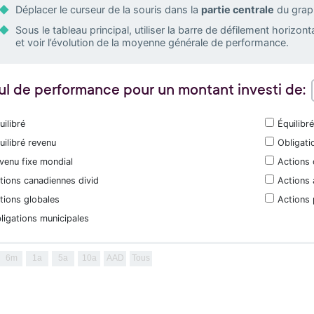
Déplacer le curseur de la souris dans la
partie centrale
du graph
Sous le tableau principal, utiliser la barre de défilement horizon
et voir l’évolution de la moyenne générale de performance.
ul de performance pour un montant investi de:
uilibré
Équilibr
uilibré revenu
Obligati
venu fixe mondial
Actions
tions canadiennes divid
Actions 
tions globales
Actions
ligations municipales
6m
1a
5a
10a
AAD
Tous