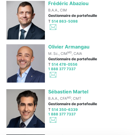
Frédéric Abaziou
B.A.A., CIM
Gestionnaire de portefeuille
T
514 863-5098
Olivier Armangau
MD
M. Sc., CIM
, CAIA
Gestionnaire de portefeuille
T
514 478-0556
1 888 377 7337
Sébastien Martel
MD
B.A.A., CFA
, CMT
Gestionnaire de portefeuille
T
514 350-6339
1 888 377 7337