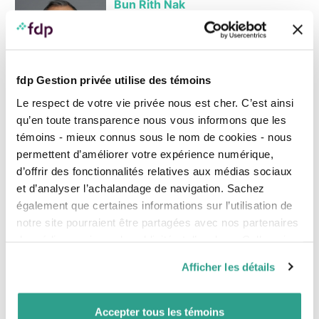
Bun Rith Nak
MD
B.A.A., CIM
, Pl. Fin.
Gestionnaire de portefeuille
T
514 427-3913
1 888 377 7337
fdp Gestion privée utilise des témoins
Le respect de votre vie privée nous est cher. C’est ainsi
Sylvain Perron
qu’en toute transparence nous vous informons que les
MD
MD
MBA, CIM
, FCSI
, Pl. Fin.
témoins - mieux connus sous le nom de cookies - nous
Gestionnaire de portefeuille
permettent d’améliorer votre expérience numérique,
T
581 459-5597
1 800 720-4244
d’offrir des fonctionnalités relatives aux médias sociaux
et d’analyser l’achalandage de navigation. Sachez
également que certaines informations sur l’utilisation de
notre site pourraient être partagées avec nos partenaires
Équipe fdp
de médias sociaux, de publicité et d’analyse. Celles-ci
pourraient être combinées avec d’autres informations que
Afficher les détails
Conseillers
vous leur auriez fournies ou qu’ils auraient collectées lors
de votre utilisation de leurs services.
Conseillers – Jeunes professionnels
Accepter tous les témoins