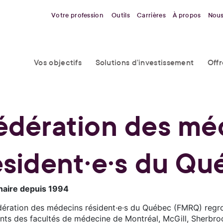
Votre profession
Outils
Carrières
À propos
Nous
Vos objectifs
Solutions d’investissement
Off
édération des mé
ésident·e·s du Q
naire depuis 1994
dération des médecins résident·e·s du Québec (FMRQ) regr
ents des facultés de médecine de Montréal, McGill, Sherbr