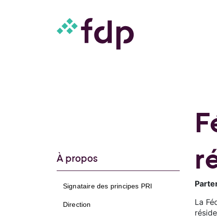
F
r
À propos
Parte
Signataire des principes PRI
La Fé
Direction
résid