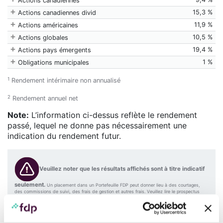
Actions canadiennes
15,3 %
Actions canadiennes divid
11,9 %
Actions américaines
10,5 %
Actions globales
19,4 %
Actions pays émergents
1 %
Obligations municipales
1
Rendement intérimaire non annualisé
2
Rendement annuel net
Note:
L’information ci-dessus reflète le rendement
passé, lequel ne donne pas nécessairement une
indication du rendement futur.
Veuillez noter que les résultats affichés sont à titre indicatif
seulement.
Un placement dans un Portefeuille FDP peut donner lieu à des courtages,
des commissions de suivi, des frais de gestion et autres frais. Veuillez lire le prospectus
avant d’investir. Chaque taux de rendement indiqué est un taux de rendement total
composé annuel historique, qui tient compte des fluctuations de la valeur du portefeuille et
du réinvestissement de toutes les distributions, et qui ne tient pas compte des
commissions d’achat et de rachat, des frais de placement ni des frais optionnels ou de