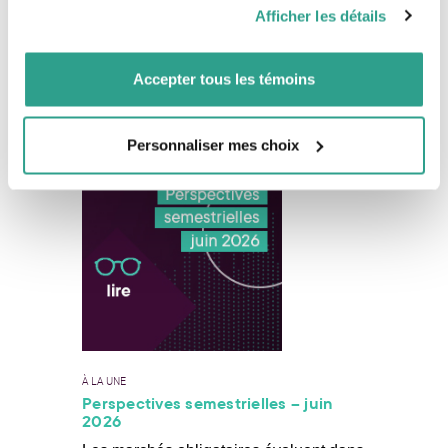
pourraient être combinées avec d’autres informations que
Afficher les détails
Les marchés boursiers mondiaux ont
vous leur auriez fournies ou qu’ils auraient collectées lors
connu un mois de juin globalement
de votre utilisation de leurs services.
positif, qui clôt un excellent premier
Accepter tous les témoins
semestre en 2026.
En savoir plus
Personnaliser mes choix
À LA UNE
Perspectives semestrielles – juin
2026