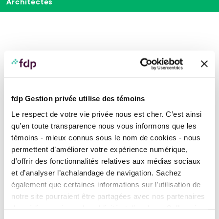
Architectes
À la une
fdp Gestion privée utilise des témoins
Le respect de votre vie privée nous est cher. C’est ainsi
qu’en toute transparence nous vous informons que les
témoins - mieux connus sous le nom de cookies - nous
permettent d’améliorer votre expérience numérique,
d’offrir des fonctionnalités relatives aux médias sociaux
et d’analyser l’achalandage de navigation. Sachez
également que certaines informations sur l’utilisation de
PANORAMA FINANCIER, PLACEMENTS ET MARCHÉS
notre site pourraient être partagées avec nos partenaires
Marchés financiers toujours
de médias sociaux, de publicité et d’analyse. Celles-ci
résilients malgré l’incertitude