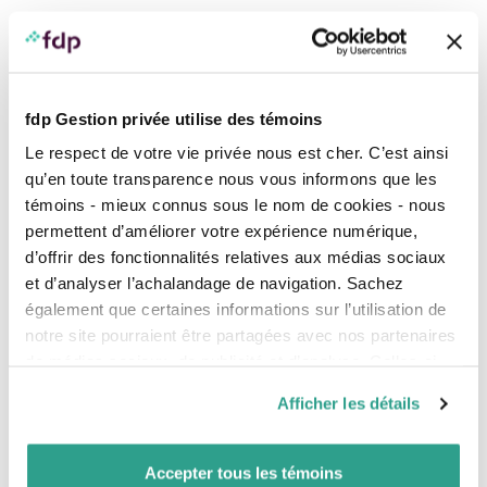
Services spécialisés selon vos besoins
Selon vos objectifs et la valeur de vos actifs,
des services plus ciblés vous sont disponibles
tels qu’une
planification financière complète
,
fdp Gestion privée utilise des témoins
réalisée par nos spécialistes en planification
financière.
Le respect de votre vie privée nous est cher. C’est ainsi
qu’en toute transparence nous vous informons que les
Notre expertise : votre équipe
témoins - mieux connus sous le nom de cookies - nous
Votre
conseillère et planificatrice
ou
conseiller
permettent d’améliorer votre expérience numérique,
et planificateur financier
d’offrir des fonctionnalités relatives aux médias sociaux
Nos
spécialistes en planification financière
et d’analyser l’achalandage de navigation. Sachez
également que certaines informations sur l’utilisation de
Offre complète
notre site pourraient être partagées avec nos partenaires
de médias sociaux, de publicité et d’analyse. Celles-ci
Votre situation financière
pourraient être combinées avec d’autres informations que
Afficher les détails
vous leur auriez fournies ou qu’ils auraient collectées lors
Vos considérations juridiques
de votre utilisation de leurs services.
Votre fiscalité
Accepter tous les témoins