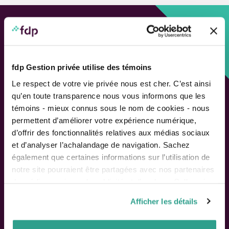
Approche personnalisée,
Solutions adaptées.
fdp Gestion privée utilise des témoins
LIENS RAPIDES
Le respect de votre vie privée nous est cher. C’est ainsi
qu’en toute transparence nous vous informons que les
Outils de rendement
témoins - mieux connus sous le nom de cookies - nous
Calcul de performance
permettent d’améliorer votre expérience numérique,
Publications
d’offrir des fonctionnalités relatives aux médias sociaux
Parler à un conseiller
et d’analyser l’achalandage de navigation. Sachez
également que certaines informations sur l’utilisation de
Suivez-nous
notre site pourraient être partagées avec nos partenaires
de médias sociaux, de publicité et d’analyse. Celles-ci
pourraient être combinées avec d’autres informations que
Afficher les détails
vous leur auriez fournies ou qu’ils auraient collectées lors
ACTIONNAIRES
de votre utilisation de leurs services.