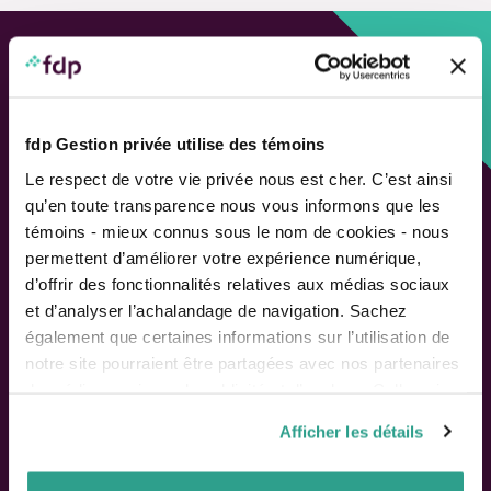
Approche personnalisée,
Solutions adaptées.
fdp Gestion privée utilise des témoins
LIENS RAPIDES
Le respect de votre vie privée nous est cher. C’est ainsi
qu’en toute transparence nous vous informons que les
Outils de rendement
témoins - mieux connus sous le nom de cookies - nous
Calcul de performance
permettent d’améliorer votre expérience numérique,
Publications
d’offrir des fonctionnalités relatives aux médias sociaux
Parler à un conseiller
et d’analyser l’achalandage de navigation. Sachez
également que certaines informations sur l’utilisation de
Suivez-nous
notre site pourraient être partagées avec nos partenaires
de médias sociaux, de publicité et d’analyse. Celles-ci
pourraient être combinées avec d’autres informations que
Afficher les détails
vous leur auriez fournies ou qu’ils auraient collectées lors
ACTIONNAIRES
de votre utilisation de leurs services.