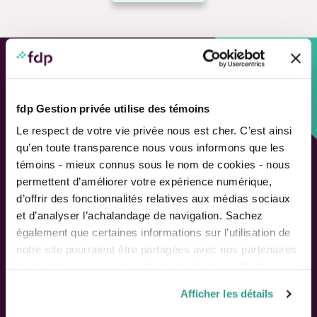
Approche personnalisée,
Solutions adaptées.
fdp Gestion privée utilise des témoins
Le respect de votre vie privée nous est cher. C’est ainsi
LIENS RAPIDES
qu’en toute transparence nous vous informons que les
témoins - mieux connus sous le nom de cookies - nous
Outils de rendement
permettent d’améliorer votre expérience numérique,
Calcul de performance
d’offrir des fonctionnalités relatives aux médias sociaux
Publications
et d’analyser l’achalandage de navigation. Sachez
Parler à un conseiller
également que certaines informations sur l’utilisation de
notre site pourraient être partagées avec nos partenaires
Suivez-nous
de médias sociaux, de publicité et d’analyse. Celles-ci
pourraient être combinées avec d’autres informations que
Afficher les détails
vous leur auriez fournies ou qu’ils auraient collectées lors