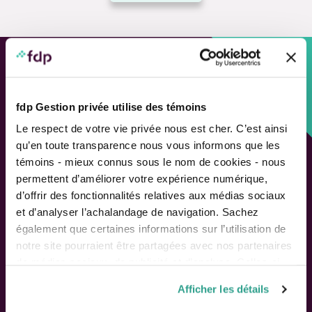
Approche personnalisée,
Solutions adaptées.
fdp Gestion privée utilise des témoins
Le respect de votre vie privée nous est cher. C’est ainsi
LIENS RAPIDES
qu’en toute transparence nous vous informons que les
témoins - mieux connus sous le nom de cookies - nous
Outils de rendement
permettent d’améliorer votre expérience numérique,
Calcul de performance
d’offrir des fonctionnalités relatives aux médias sociaux
Publications
et d’analyser l’achalandage de navigation. Sachez
Parler à un conseiller
également que certaines informations sur l’utilisation de
notre site pourraient être partagées avec nos partenaires
Suivez-nous
de médias sociaux, de publicité et d’analyse. Celles-ci
pourraient être combinées avec d’autres informations que
Afficher les détails
vous leur auriez fournies ou qu’ils auraient collectées lors