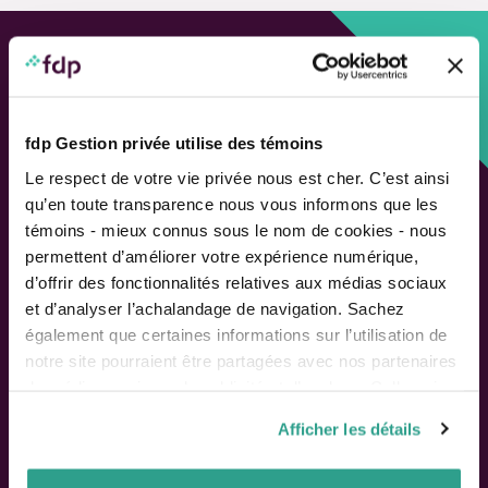
Approche personnalisée,
Solutions adaptées.
fdp Gestion privée utilise des témoins
LIENS RAPIDES
Le respect de votre vie privée nous est cher. C’est ainsi
qu’en toute transparence nous vous informons que les
Outils de rendement
témoins - mieux connus sous le nom de cookies - nous
Calcul de performance
permettent d’améliorer votre expérience numérique,
Publications
d’offrir des fonctionnalités relatives aux médias sociaux
Parler à un conseiller
et d’analyser l’achalandage de navigation. Sachez
également que certaines informations sur l’utilisation de
Suivez-nous
notre site pourraient être partagées avec nos partenaires
de médias sociaux, de publicité et d’analyse. Celles-ci
pourraient être combinées avec d’autres informations que
Afficher les détails
vous leur auriez fournies ou qu’ils auraient collectées lors
ACTIONNAIRES
de votre utilisation de leurs services.