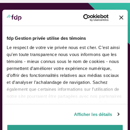
Approche personnalisée,
Solutions adaptées.
fdp Gestion privée utilise des témoins
LIENS RAPIDES
Le respect de votre vie privée nous est cher. C’est ainsi
qu’en toute transparence nous vous informons que les
Outils de rendement
témoins - mieux connus sous le nom de cookies - nous
Calcul de performance
permettent d’améliorer votre expérience numérique,
Publications
d’offrir des fonctionnalités relatives aux médias sociaux
Parler à un conseiller
et d’analyser l’achalandage de navigation. Sachez
également que certaines informations sur l’utilisation de
Suivez-nous
notre site pourraient être partagées avec nos partenaires
de médias sociaux, de publicité et d’analyse. Celles-ci
pourraient être combinées avec d’autres informations que
Afficher les détails
vous leur auriez fournies ou qu’ils auraient collectées lors
ACTIONNAIRES
de votre utilisation de leurs services.