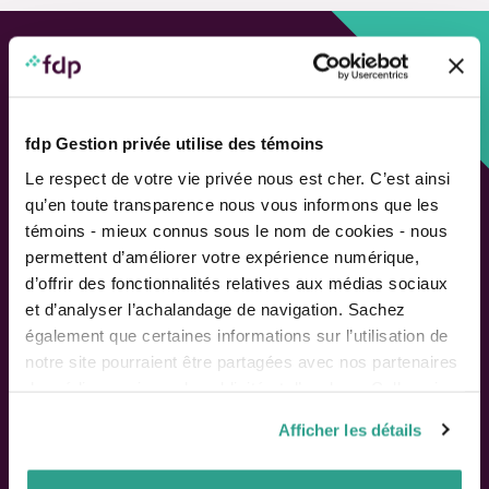
Approche personnalisée,
Solutions adaptées.
fdp Gestion privée utilise des témoins
LIENS RAPIDES
Le respect de votre vie privée nous est cher. C’est ainsi
qu’en toute transparence nous vous informons que les
Outils de rendement
témoins - mieux connus sous le nom de cookies - nous
Calcul de performance
permettent d’améliorer votre expérience numérique,
Publications
d’offrir des fonctionnalités relatives aux médias sociaux
Parler à un conseiller
et d’analyser l’achalandage de navigation. Sachez
également que certaines informations sur l’utilisation de
Suivez-nous
notre site pourraient être partagées avec nos partenaires
de médias sociaux, de publicité et d’analyse. Celles-ci
pourraient être combinées avec d’autres informations que
Afficher les détails
vous leur auriez fournies ou qu’ils auraient collectées lors
ACTIONNAIRES
de votre utilisation de leurs services.