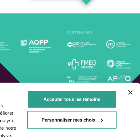
PARTENAIRES
Accepter tous les témoins
us
liorer
Personnaliser mes choix
analyser
dique
de notre
alyse.