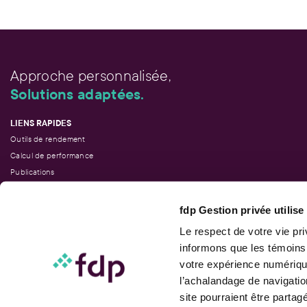
Approche personnalisée,
Solutions adaptées.
LIENS RAPIDES
Outils de rendement
Calcul de performance
Publications
Parler à un conseiller
fdp Gestion privée utilis
Le respect de votre vie pr
informons que les témoins
Suivez-nous
votre expérience numérique
l’achalandage de navigatio
site pourraient être parta