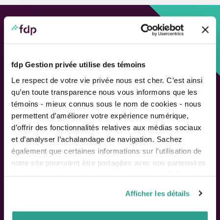
Approche personnalisée,
Solutions adaptées.
fdp Gestion privée utilise des témoins
LIENS RAPIDES
Le respect de votre vie privée nous est cher. C’est ainsi
qu’en toute transparence nous vous informons que les
Outils de rendement
témoins - mieux connus sous le nom de cookies - nous
Calcul de performance
permettent d’améliorer votre expérience numérique,
Publications
d’offrir des fonctionnalités relatives aux médias sociaux
Parler à un conseiller
et d’analyser l’achalandage de navigation. Sachez
également que certaines informations sur l’utilisation de
Suivez-nous
notre site pourraient être partagées avec nos partenaires
de médias sociaux, de publicité et d’analyse. Celles-ci
pourraient être combinées avec d’autres informations que
Afficher les détails
vous leur auriez fournies ou qu’ils auraient collectées lors
ACTIONNAIRES
de votre utilisation de leurs services.