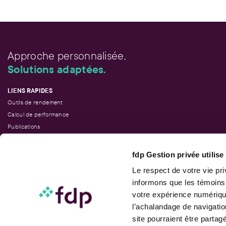
Approche personnalisée,
Solutions adaptées.
LIENS RAPIDES
Outils de rendement
Calcul de performance
Publications
Parler à un conseiller
fdp Gestion privée utilis
Le respect de votre vie pr
informons que les témoins
Suivez-nous
votre expérience numérique
l’achalandage de navigatio
site pourraient être parta