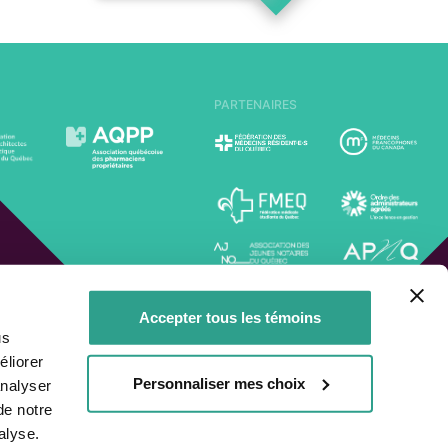
PARTENAIRES
Accepter tous les témoins
us
liorer
Personnaliser mes choix
analyser
dique
de notre
alyse.