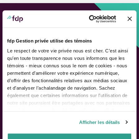
Approche personnalisée,
Solutions adaptées.
fdp Gestion privée utilise des témoins
LIENS RAPIDES
Le respect de votre vie privée nous est cher. C’est ainsi
qu’en toute transparence nous vous informons que les
Outils de rendement
témoins - mieux connus sous le nom de cookies - nous
Calcul de performance
permettent d’améliorer votre expérience numérique,
Publications
d’offrir des fonctionnalités relatives aux médias sociaux
Parler à un conseiller
et d’analyser l’achalandage de navigation. Sachez
également que certaines informations sur l’utilisation de
Suivez-nous
notre site pourraient être partagées avec nos partenaires
de médias sociaux, de publicité et d’analyse. Celles-ci
pourraient être combinées avec d’autres informations que
Afficher les détails
vous leur auriez fournies ou qu’ils auraient collectées lors
ACTIONNAIRES
de votre utilisation de leurs services.