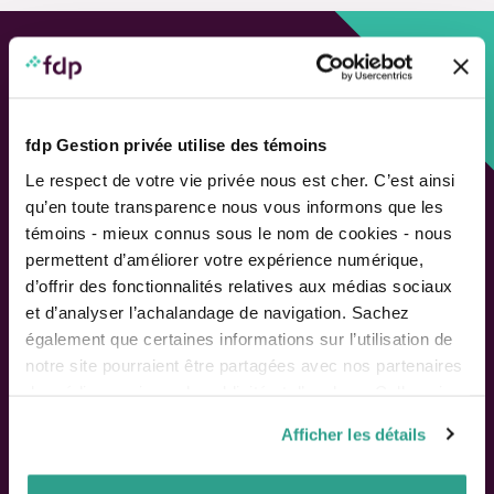
Approche personnalisée,
Solutions adaptées.
fdp Gestion privée utilise des témoins
LIENS RAPIDES
Le respect de votre vie privée nous est cher. C’est ainsi
qu’en toute transparence nous vous informons que les
Outils de rendement
témoins - mieux connus sous le nom de cookies - nous
Calcul de performance
permettent d’améliorer votre expérience numérique,
Publications
d’offrir des fonctionnalités relatives aux médias sociaux
Parler à un conseiller
et d’analyser l’achalandage de navigation. Sachez
également que certaines informations sur l’utilisation de
Suivez-nous
notre site pourraient être partagées avec nos partenaires
de médias sociaux, de publicité et d’analyse. Celles-ci
pourraient être combinées avec d’autres informations que
Afficher les détails
vous leur auriez fournies ou qu’ils auraient collectées lors
ACTIONNAIRES
de votre utilisation de leurs services.