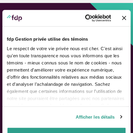
Approche personnalisée,
Solutions adaptées.
fdp Gestion privée utilise des témoins
LIENS RAPIDES
Le respect de votre vie privée nous est cher. C’est ainsi
qu’en toute transparence nous vous informons que les
Outils de rendement
témoins - mieux connus sous le nom de cookies - nous
Calcul de performance
permettent d’améliorer votre expérience numérique,
Publications
d’offrir des fonctionnalités relatives aux médias sociaux
Parler à un conseiller
et d’analyser l’achalandage de navigation. Sachez
également que certaines informations sur l’utilisation de
Suivez-nous
notre site pourraient être partagées avec nos partenaires
de médias sociaux, de publicité et d’analyse. Celles-ci
pourraient être combinées avec d’autres informations que
Afficher les détails
vous leur auriez fournies ou qu’ils auraient collectées lors
ACTIONNAIRES
de votre utilisation de leurs services.