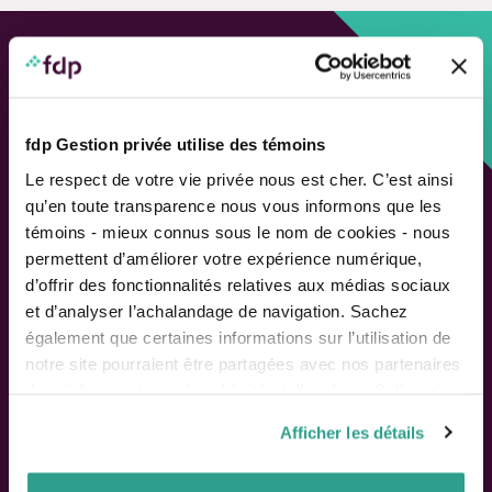
Approche personnalisée,
Solutions adaptées.
fdp Gestion privée utilise des témoins
LIENS RAPIDES
Le respect de votre vie privée nous est cher. C’est ainsi
qu’en toute transparence nous vous informons que les
Outils de rendement
témoins - mieux connus sous le nom de cookies - nous
Calcul de performance
permettent d’améliorer votre expérience numérique,
Publications
d’offrir des fonctionnalités relatives aux médias sociaux
Parler à un conseiller
et d’analyser l’achalandage de navigation. Sachez
également que certaines informations sur l’utilisation de
Suivez-nous
notre site pourraient être partagées avec nos partenaires
de médias sociaux, de publicité et d’analyse. Celles-ci
pourraient être combinées avec d’autres informations que
Afficher les détails
vous leur auriez fournies ou qu’ils auraient collectées lors
ACTIONNAIRES
de votre utilisation de leurs services.