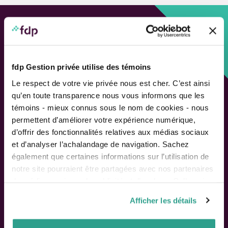
Approche personnalisée,
Solutions adaptées.
fdp Gestion privée utilise des témoins
LIENS RAPIDES
Le respect de votre vie privée nous est cher. C’est ainsi
qu’en toute transparence nous vous informons que les
Outils de rendement
témoins - mieux connus sous le nom de cookies - nous
Calcul de performance
permettent d’améliorer votre expérience numérique,
Publications
d’offrir des fonctionnalités relatives aux médias sociaux
Parler à un conseiller
et d’analyser l’achalandage de navigation. Sachez
également que certaines informations sur l’utilisation de
Suivez-nous
notre site pourraient être partagées avec nos partenaires
de médias sociaux, de publicité et d’analyse. Celles-ci
pourraient être combinées avec d’autres informations que
Afficher les détails
vous leur auriez fournies ou qu’ils auraient collectées lors
ACTIONNAIRES
de votre utilisation de leurs services.