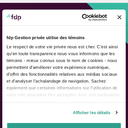
Approche personnalisée,
Solutions adaptées.
fdp Gestion privée utilise des témoins
LIENS RAPIDES
Le respect de votre vie privée nous est cher. C’est ainsi
qu’en toute transparence nous vous informons que les
Outils de rendement
témoins - mieux connus sous le nom de cookies - nous
Calcul de performance
permettent d’améliorer votre expérience numérique,
Publications
d’offrir des fonctionnalités relatives aux médias sociaux
Parler à un conseiller
et d’analyser l’achalandage de navigation. Sachez
également que certaines informations sur l’utilisation de
Suivez-nous
notre site pourraient être partagées avec nos partenaires
de médias sociaux, de publicité et d’analyse. Celles-ci
pourraient être combinées avec d’autres informations que
Afficher les détails
vous leur auriez fournies ou qu’ils auraient collectées lors
ACTIONNAIRES
de votre utilisation de leurs services.