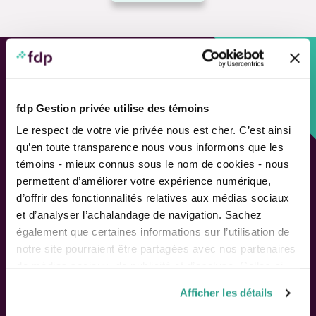
Approche personnalisée,
Solutions adaptées.
fdp Gestion privée utilise des témoins
Le respect de votre vie privée nous est cher. C’est ainsi
LIENS RAPIDES
qu’en toute transparence nous vous informons que les
témoins - mieux connus sous le nom de cookies - nous
Outils de rendement
permettent d’améliorer votre expérience numérique,
Calcul de performance
d’offrir des fonctionnalités relatives aux médias sociaux
Publications
et d’analyser l’achalandage de navigation. Sachez
Parler à un conseiller
également que certaines informations sur l’utilisation de
notre site pourraient être partagées avec nos partenaires
Suivez-nous
de médias sociaux, de publicité et d’analyse. Celles-ci
pourraient être combinées avec d’autres informations que
Afficher les détails
vous leur auriez fournies ou qu’ils auraient collectées lors