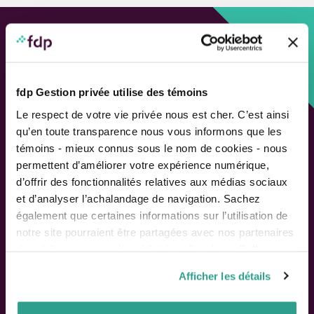
Approche personnalisée,
Solutions adaptées.
fdp Gestion privée utilise des témoins
LIENS RAPIDES
Le respect de votre vie privée nous est cher. C’est ainsi
qu’en toute transparence nous vous informons que les
Outils de rendement
témoins - mieux connus sous le nom de cookies - nous
Calcul de performance
permettent d’améliorer votre expérience numérique,
Publications
d’offrir des fonctionnalités relatives aux médias sociaux
Parler à un conseiller
et d’analyser l’achalandage de navigation. Sachez
également que certaines informations sur l’utilisation de
Suivez-nous
notre site pourraient être partagées avec nos partenaires
de médias sociaux, de publicité et d’analyse. Celles-ci
pourraient être combinées avec d’autres informations que
Afficher les détails
vous leur auriez fournies ou qu’ils auraient collectées lors
ACTIONNAIRES
de votre utilisation de leurs services.