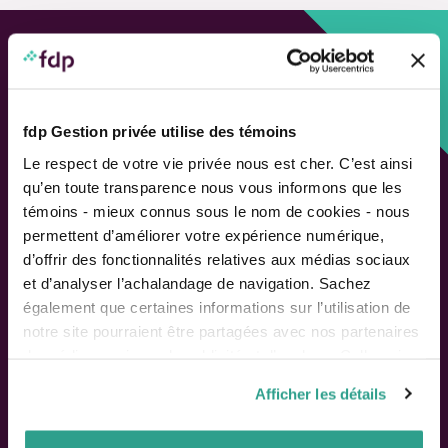
Custom approach,
Adapted solutions.
fdp Gestion privée utilise des témoins
FAST LINKS
Le respect de votre vie privée nous est cher. C’est ainsi
qu’en toute transparence nous vous informons que les
Performance chart
témoins - mieux connus sous le nom de cookies - nous
Performance calculation
permettent d’améliorer votre expérience numérique,
Publications
d’offrir des fonctionnalités relatives aux médias sociaux
Contact us
et d’analyser l’achalandage de navigation. Sachez
également que certaines informations sur l’utilisation de
Follow Us
notre site pourraient être partagées avec nos partenaires
de médias sociaux, de publicité et d’analyse. Celles-ci
pourraient être combinées avec d’autres informations que
Afficher les détails
vous leur auriez fournies ou qu’ils auraient collectées lors
SHAREHOLDERS
de votre utilisation de leurs services.