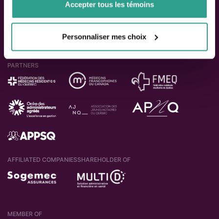
Accepter tous les témoins
Personnaliser mes choix
PARTNERS
AFFILIATED COMPANIES
SHAREHOLDER OF
MEMBER OF