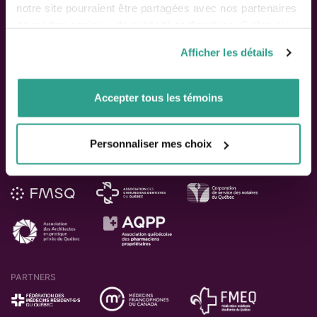
Performance chart
notre site pourraient être partagées avec nos partenaires
Performance calculation
de médias sociaux, de publicité et d’analyse. Celles-ci
Publications
pourraient être combinées avec d’autres informations que
Contact us
Afficher les détails
vous leur auriez fournies ou qu’ils auraient collectées lors
de votre utilisation de leurs services.
Follow Us
Accepter tous les témoins
Personnaliser mes choix
SHAREHOLDERS
PARTNERS