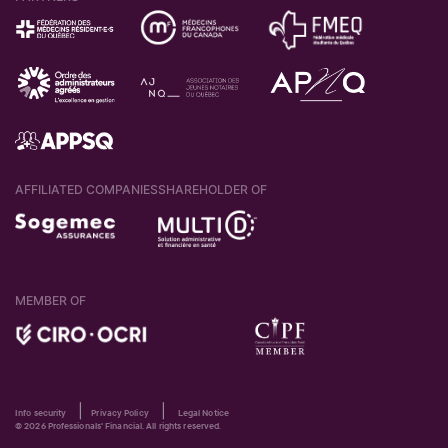
AFFILIATED COMPANIES
SHAREHOLDER OF
MEMBER OF
|
|
Info security
Privacy Policy
Legal Notice
© 2026 Professionals' Financial. All rights reserved.