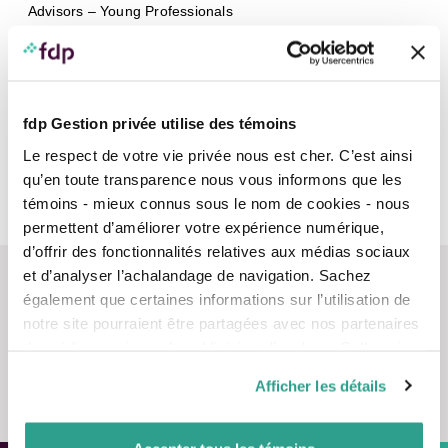
Advisors – Young Professionals
Portfolio Managers
Investment Services team
fdp Gestion privée utilise des témoins
fdp Centre of Expertise | Wealth Planning and Strategies
Le respect de votre vie privée nous est cher. C’est ainsi
Investment
qu’en toute transparence nous vous informons que les
Our approach
témoins - mieux connus sous le nom de cookies - nous
permettent d’améliorer votre expérience numérique,
d’offrir des fonctionnalités relatives aux médias sociaux
et d’analyser l’achalandage de navigation. Sachez
également que certaines informations sur l’utilisation de
notre site pourraient être partagées avec nos partenaires
de médias sociaux, de publicité et d’analyse. Celles-ci
pourraient être combinées avec d’autres informations que
Contact us
Afficher les détails
vous leur auriez fournies ou qu’ils auraient collectées lors
de votre utilisation de leurs services.