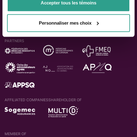
Accepter tous les témoins
Personnaliser mes choix
PARTNERS
AFFILIATED COMPANIES
SHAREHOLDER OF
MEMBER OF