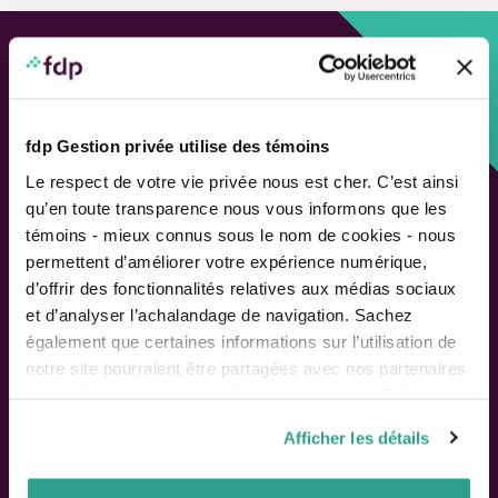
Custom approach,
Adapted solutions.
fdp Gestion privée utilise des témoins
FAST LINKS
Le respect de votre vie privée nous est cher. C’est ainsi
qu’en toute transparence nous vous informons que les
Performance chart
témoins - mieux connus sous le nom de cookies - nous
Performance calculation
permettent d’améliorer votre expérience numérique,
Publications
d’offrir des fonctionnalités relatives aux médias sociaux
Contact us
et d’analyser l’achalandage de navigation. Sachez
également que certaines informations sur l’utilisation de
Follow Us
notre site pourraient être partagées avec nos partenaires
de médias sociaux, de publicité et d’analyse. Celles-ci
pourraient être combinées avec d’autres informations que
Afficher les détails
vous leur auriez fournies ou qu’ils auraient collectées lors
SHAREHOLDERS
de votre utilisation de leurs services.