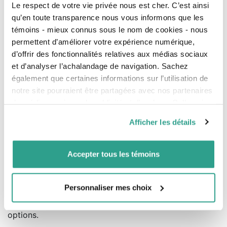
Le respect de votre vie privée nous est cher. C’est ainsi
peuvent être complexes. Vous devrez prendre
plusieurs décisions importantes en matière de
qu’en toute transparence nous vous informons que les
financement et choisir :
témoins - mieux connus sous le nom de cookies - nous
permettent d’améliorer votre expérience numérique,
le type de prêts hypothécaires
d’offrir des fonctionnalités relatives aux médias sociaux
La période d’
amortissement
et d’analyser l’achalandage de navigation. Sachez
également que certaines informations sur l’utilisation de
Le
terme
du prêt
notre site pourraient être partagées avec nos partenaires
Les taux d’intérêt : fixe ou variable?
de médias sociaux, de publicité et d’analyse. Celles-ci
Les assurances
pourraient être combinées avec d’autres informations que
Afficher les détails
vous leur auriez fournies ou qu’ils auraient collectées lors
Êtes-vous prêt?
de votre utilisation de leurs services.
Qu’est-ce qui convient le mieux à votre situation?
Connaissez-vous votre capacité réelle de
Accepter tous les témoins
remboursement? Comprenez-vous bien les
implications financières de vos choix? L’impact de
votre investissement immobilier? Avant de vous
Personnaliser mes choix
engager dans ce grand changement de style de vie, il
est primordial de bien analyser vos différentes
options.