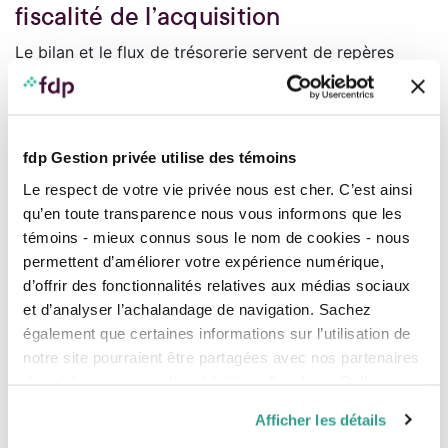
fiscalité de l’acquisition
Le bilan et le flux de trésorerie servent de repères
pour les professionnels qui vous accompagnent. Ils
peuvent les utiliser pour :
évaluer votre capacité d’emprunt et de
remboursement hypothécaire, ou encore
fdp Gestion privée utilise des témoins
déterminer si le
crédit-bail
est une meilleure
Le respect de votre vie privée nous est cher. C’est ainsi
option;
qu’en toute transparence nous vous informons que les
prévoir un plan de remboursement pouvant
témoins - mieux connus sous le nom de cookies - nous
s’échelonner sur une période de 7 à 12 ans
permettent d’améliorer votre expérience numérique,
selon le cas;
d’offrir des fonctionnalités relatives aux médias sociaux
établir le plan budgétaire opérationnel de votre
et d’analyser l’achalandage de navigation. Sachez
pharmacie (projections);
également que certaines informations sur l’utilisation de
préciser le meilleur cadre fiscal (incorporation,
notre site pourraient être partagées avec nos partenaires
vos revenus de profession, etc.);
de médias sociaux, de publicité et d’analyse. Celles-ci
planifier votre budget personnel et votre
pourraient être combinées avec d’autres informations que
Afficher les détails
épargne;
vous leur auriez fournies ou qu’ils auraient collectées lors