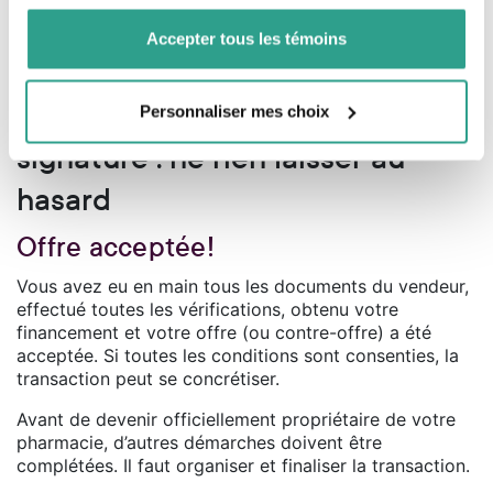
de votre utilisation de leurs services.
prévoir la cadence de travail requise pour faire
face à vos obligations.
Accepter tous les témoins
De l’offre acceptée à la
Personnaliser mes choix
signature : ne rien laisser au
hasard
Offre acceptée!
Vous avez eu en main tous les documents du vendeur,
effectué toutes les vérifications, obtenu votre
financement et votre offre (ou contre-offre) a été
acceptée. Si toutes les conditions sont consenties, la
transaction peut se concrétiser.
Avant de devenir officiellement propriétaire de votre
pharmacie, d’autres démarches doivent être
complétées. Il faut organiser et finaliser la transaction.