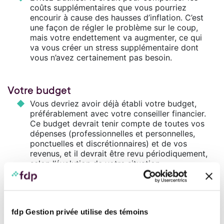
coûts supplémentaires que vous pourriez
encourir à cause des hausses d’inflation. C’est
une façon de régler le problème sur le coup,
mais votre endettement va augmenter, ce qui
va vous créer un stress supplémentaire dont
vous n’avez certainement pas besoin.
Votre budget
Vous devriez avoir déjà établi votre budget,
préférablement avec votre conseiller financier.
Ce budget devrait tenir compte de toutes vos
dépenses (professionnelles et personnelles,
ponctuelles et discrétionnaires) et de vos
revenus, et il devrait être revu périodiquement,
selon l’évolution de votre situation.
Notre conseil
Si vos dépenses augmentent de façon trop
importante et que vous sentez que ça
fdp Gestion privée utilise des témoins
commence à déraper, n’attendez pas et parlez à