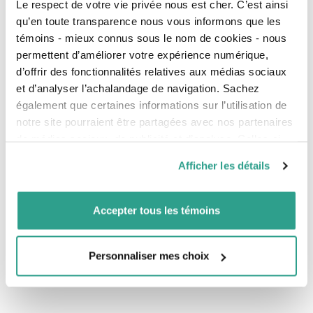
Le respect de votre vie privée nous est cher. C’est ainsi
votre conseiller. Vous pourrez faire une nouvelle
évaluation objective de votre situation,
qu’en toute transparence nous vous informons que les
déterminer clairement vos priorités et ajuster
témoins - mieux connus sous le nom de cookies - nous
votre budget en conséquence. Deux têtes
permettent d’améliorer votre expérience numérique,
valent mieux qu’une dans ce cas-là, et votre
d’offrir des fonctionnalités relatives aux médias sociaux
conseiller pourra vous faire des
et d’analyser l’achalandage de navigation. Sachez
recommandations concrètes pour garder votre
équilibre budgétaire.
également que certaines informations sur l’utilisation de
notre site pourraient être partagées avec nos partenaires
Si vous avez commencé un programme
de médias sociaux, de publicité et d’analyse. Celles-ci
d’épargne (par versements préautorisés ou par
montants ponctuels), évitez de couper dans
pourraient être combinées avec d’autres informations que
Afficher les détails
cette épargne. Parlez d’abord à votre conseiller
vous leur auriez fournies ou qu’ils auraient collectées lors
pour trouver des solutions.
de votre utilisation de leurs services.
Si vous avez un compte REER, continuez d’y
Accepter tous les témoins
contribuer, surtout si vous avez travaillé une
année complète. Ces contributions vous
accordent un crédit d’impôt sur votre
Personnaliser mes choix
déclaration de revenus et elles vous aident à
bâtir votre sécurité financière.