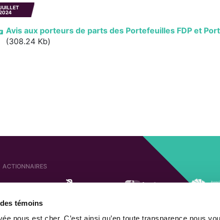
JUILLET
2024
Avis aux porteurs de parts des Portefeuilles FDP et Port
(308.24 Kb)
ACTIONNAIRES
e des témoins
SOCIÉTÉS AFFILIÉES
ACTIONNAIRE DE
ivée nous est cher. C’est ainsi qu’en toute transparence nous vo