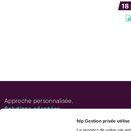
18
Approche personnalisée,
Solutions adaptées.
fdp Gestion privée utilis
LIENS RAPIDES
Outils de rendement
Le respect de votre vie pr