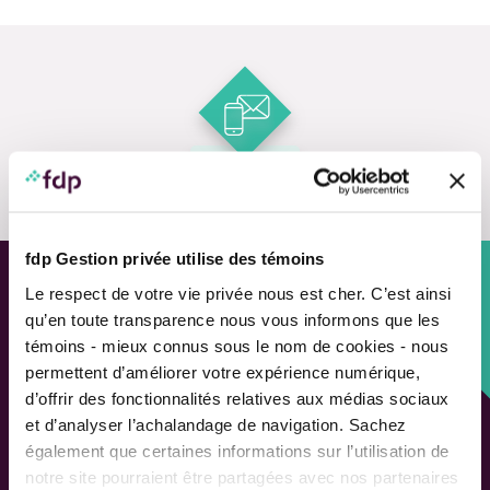
Contact us
fdp Gestion privée utilise des témoins
Le respect de votre vie privée nous est cher. C’est ainsi
Custom approach,
qu’en toute transparence nous vous informons que les
Adapted solutions.
témoins - mieux connus sous le nom de cookies - nous
permettent d’améliorer votre expérience numérique,
d’offrir des fonctionnalités relatives aux médias sociaux
FAST LINKS
et d’analyser l’achalandage de navigation. Sachez
Performance chart
également que certaines informations sur l’utilisation de
Performance calculation
notre site pourraient être partagées avec nos partenaires