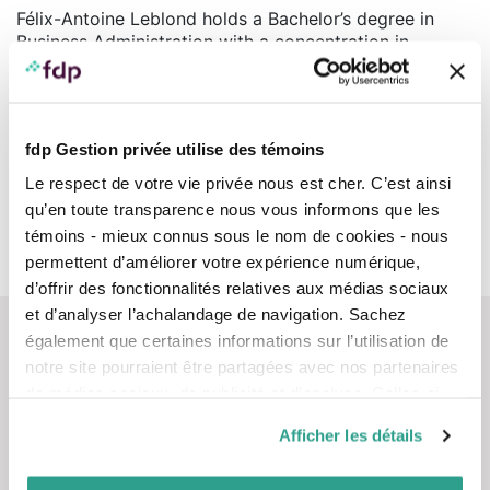
Félix-Antoine Leblond holds a Bachelor’s degree in
Business Administration with a concentration in
financial planning from Université Laval (2022), a
securities licence (CSI, 2024), and the financial planner
designation from the Institut de planification financière
(IPF) (2024).
fdp Gestion privée utilise des témoins
Teams
Le respect de votre vie privée nous est cher. C’est ainsi
qu’en toute transparence nous vous informons que les
témoins - mieux connus sous le nom de cookies - nous
Advisors
permettent d’améliorer votre expérience numérique,
d’offrir des fonctionnalités relatives aux médias sociaux
et d’analyser l’achalandage de navigation. Sachez
également que certaines informations sur l’utilisation de
notre site pourraient être partagées avec nos partenaires
de médias sociaux, de publicité et d’analyse. Celles-ci
pourraient être combinées avec d’autres informations que
Afficher les détails
Contact us
vous leur auriez fournies ou qu’ils auraient collectées lors
de votre utilisation de leurs services.