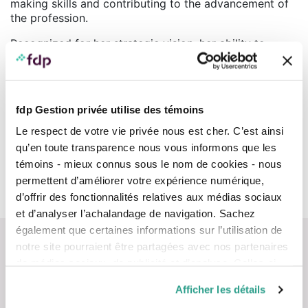
making skills and contributing to the advancement of
the profession.
Recognized for her strategic vision, her ability to
explain complex matters in simple terms, and her
human approach, she brings significant added value to
our teams through her ability to communicate
effectively, her professional rigour, and her capacity to
fdp Gestion privée utilise des témoins
build lasting relationships of trust with clients.
Le respect de votre vie privée nous est cher. C’est ainsi
Teams
qu’en toute transparence nous vous informons que les
témoins - mieux connus sous le nom de cookies - nous
permettent d’améliorer votre expérience numérique,
fdp Centre of Expertise | Wealth Planning and Strategies
d’offrir des fonctionnalités relatives aux médias sociaux
et d’analyser l’achalandage de navigation. Sachez
également que certaines informations sur l’utilisation de
notre site pourraient être partagées avec nos partenaires
de médias sociaux, de publicité et d’analyse. Celles-ci
pourraient être combinées avec d’autres informations que
Afficher les détails
vous leur auriez fournies ou qu’ils auraient collectées lors
Contact us