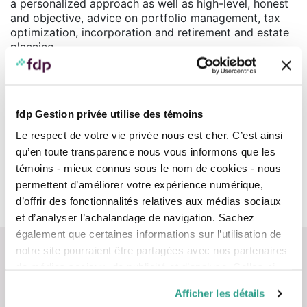
a personalized approach as well as high-level, honest
and objective, advice on portfolio management, tax
optimization, incorporation and retirement and estate
planning.
Ms. Marcotte holds a Bachelor of Business
Administration degree from the Université du Quebec
en Outaouais (1992). She also holds the financial
fdp Gestion privée utilise des témoins
planner designation from the Institut de la planification
financière (IPF) (1999).
Le respect de votre vie privée nous est cher. C’est ainsi
qu’en toute transparence nous vous informons que les
témoins - mieux connus sous le nom de cookies - nous
permettent d’améliorer votre expérience numérique,
CIRO member
For more information on a registered advisor view the
CIRO
d’offrir des fonctionnalités relatives aux médias sociaux
AdvisorReport
et d’analyser l’achalandage de navigation. Sachez
également que certaines informations sur l’utilisation de
notre site pourraient être partagées avec nos partenaires
de médias sociaux, de publicité et d’analyse. Celles-ci
pourraient être combinées avec d’autres informations que
Afficher les détails
vous leur auriez fournies ou qu’ils auraient collectées lors