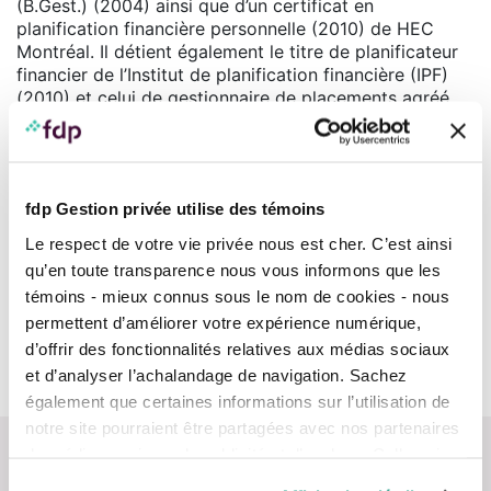
(B.Gest.) (2004) ainsi que d’un certificat en
planification financière personnelle (2010) de HEC
Montréal. Il détient également le titre de planificateur
financier de l’Institut de planification financière (IPF)
(2010) et celui de gestionnaire de placements agréé
MD
(CIM
) octroyé par le CSI (2025).
fdp Gestion privée utilise des témoins
Courtier membre réglementé par l’OCRI
Obtenez plus d’information sur l’inscription d’un conseiller en
Le respect de votre vie privée nous est cher. C’est ainsi
consultant les
Rapports info-conseiller.
qu’en toute transparence nous vous informons que les
témoins - mieux connus sous le nom de cookies - nous
Équipes
permettent d’améliorer votre expérience numérique,
d’offrir des fonctionnalités relatives aux médias sociaux
Conseillers
et d’analyser l’achalandage de navigation. Sachez
également que certaines informations sur l’utilisation de
notre site pourraient être partagées avec nos partenaires
de médias sociaux, de publicité et d’analyse. Celles-ci
pourraient être combinées avec d’autres informations que