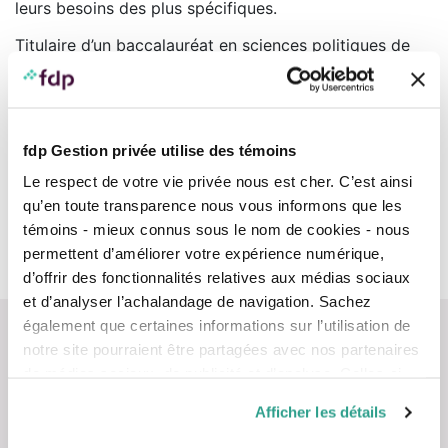
leurs besoins des plus spécifiques.
Titulaire d’un baccalauréat en sciences politiques de
l’Université Laval, suivi d’une Maîtrise en administration
des affaires (MBA) (2005) obtenue à l’Université du
Québec à Trois-Rivières (UQTR), Mme Rouse détient
également le titre de planificatrice financière octroyé
par l’Institut de planification financière (IPF) (2014).
fdp Gestion privée utilise des témoins
Le respect de votre vie privée nous est cher. C’est ainsi
Équipes
qu’en toute transparence nous vous informons que les
témoins - mieux connus sous le nom de cookies - nous
permettent d’améliorer votre expérience numérique,
Conseillers
d’offrir des fonctionnalités relatives aux médias sociaux
et d’analyser l’achalandage de navigation. Sachez
également que certaines informations sur l’utilisation de
notre site pourraient être partagées avec nos partenaires
de médias sociaux, de publicité et d’analyse. Celles-ci
pourraient être combinées avec d’autres informations que
Afficher les détails
vous leur auriez fournies ou qu’ils auraient collectées lors
Nous contacter
de votre utilisation de leurs services.